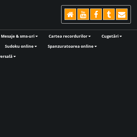
Mesaje & sms-uri
Cartea recordurilor
Cugetări
Sudoku online
Spanzuratoarea online
versală