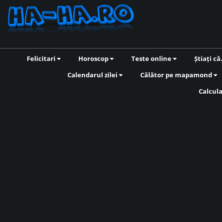
Felicitari
Horoscop
Teste online
Știați că
Calendarul zilei
Călător pe mapamond
Calcul