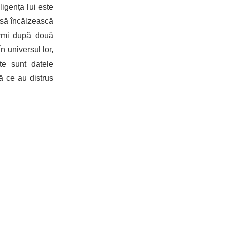
ligența lui este
 să încălzească
ormi după două
n universul lor,
te sunt datele
pă ce au distrus