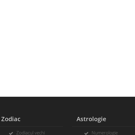
Zodiac
Astrologie
Zodiacul vechi
Numerologie