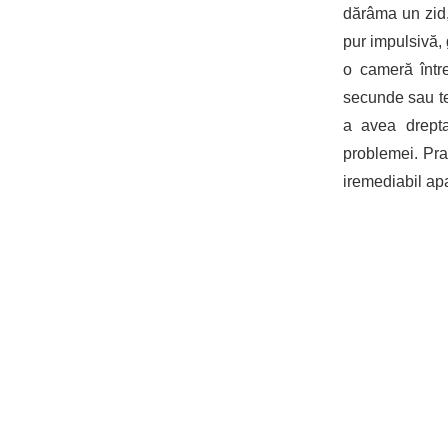
dărâma un zid, 
pur impulsivă,
o cameră într
secunde sau te 
a avea drepta
problemei. Prac
iremediabil apa