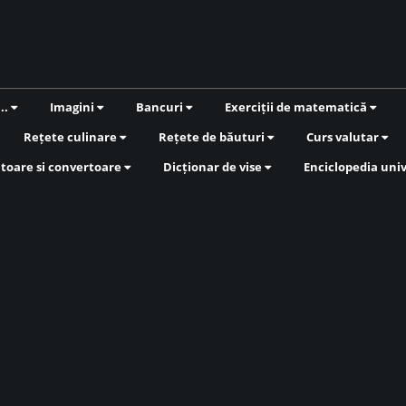
...
Imagini
Bancuri
Exerciții de matematică
Rețete culinare
Rețete de băuturi
Curs valutar
atoare si convertoare
Dicționar de vise
Enciclopedia uni