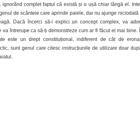
ignorând complet faptul că există și o ușă chiar lângă el. Inte
 genul de scânteie care aprinde paiele, dar nu ajunge niciodată
eagă. Dacă încerci să-i explici un concept complex, va ad
va întrerupe ca să-ți demonstreze cum ar fi făcut el mai bine. Î
te este un drept constituțional, indiferent de cât de erona
tic, sunt genul care citesc instrucțiunile de utilizare doar du
ratul.