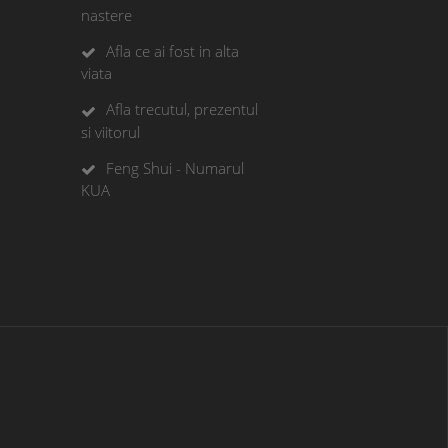
nastere
Afla ce ai fost in alta
viata
Afla trecutul, prezentul
si viitorul
Feng Shui - Numarul
KUA