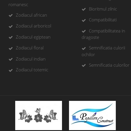
romanesc
Bioritmul zilnic
Zodiacul african
Compatibilitati
Zodiacul arboricol
Compatibilitatea in
Zodiacul egiptean
dragoste
Zodiacul floral
Semnificatia culorii
ochilor
Zodiacul indian
Semnificatia culorilor
Zodiacul totemic