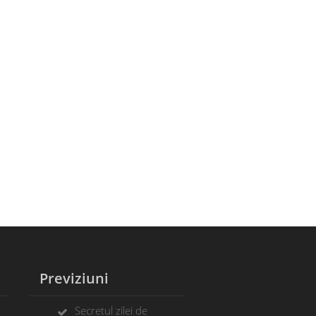
Previziuni
Secretul zilei de