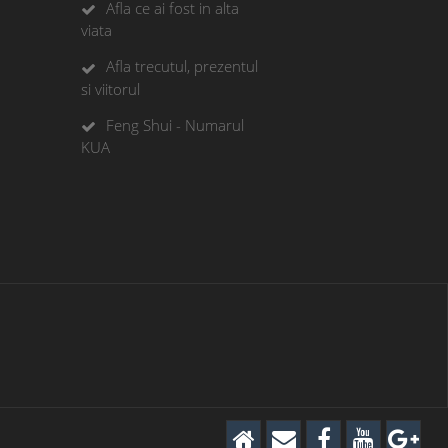
Afla ce ai fost in alta
viata
Afla trecutul, prezentul
si viitorul
Feng Shui - Numarul
KUA