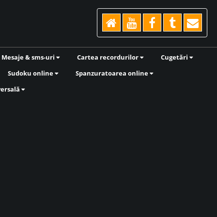
Mesaje & sms-uri
Cartea recordurilor
Cugetări
Sudoku online
Spanzuratoarea online
versală