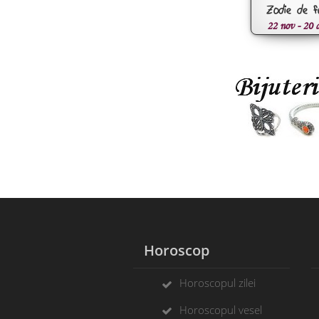
Zodie de f
22 nov - 20 
Horoscop
Horoscopul zilei
Horoscopul vesel