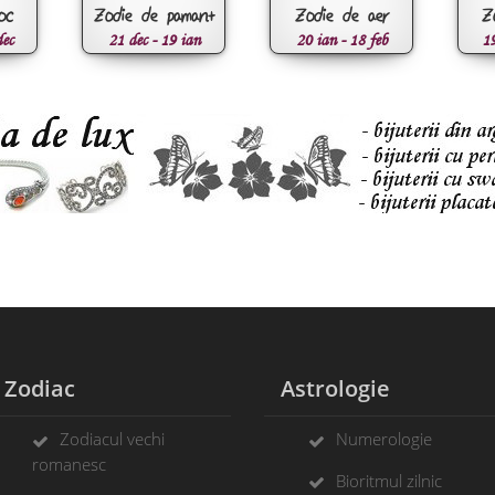
oc
Zodie de pamant
Zodie de aer
Z
dec
21 dec - 19 ian
20 ian - 18 feb
19
Zodiac
Astrologie
Zodiacul vechi
Numerologie
romanesc
Bioritmul zilnic