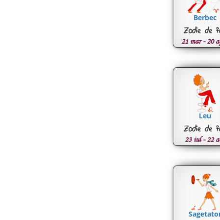
Berbec
Zodie de f
21 mar - 20 a
Leu
Zodie de f
23 iul - 22 a
Sagetato