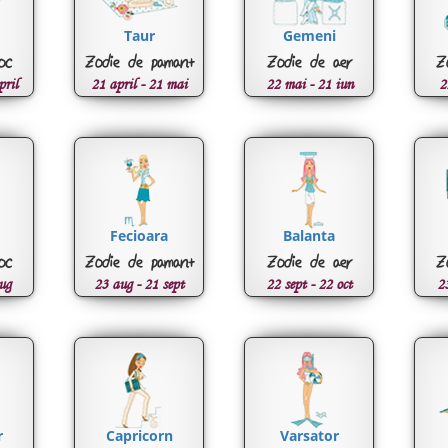
Taur
Gemeni
oc
Zodie de pamant
Zodie de aer
Z
pril
21 april - 21 mai
22 mai - 21 iun
2
Fecioara
Balanta
oc
Zodie de pamant
Zodie de aer
Z
ug
23 aug - 21 sept
22 sept - 22 oct
2
r
Capricorn
Varsator