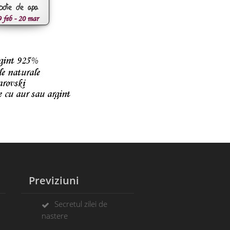
odie de apa
 feb - 20 mar
Previziuni
Secretul zilei de
nastere