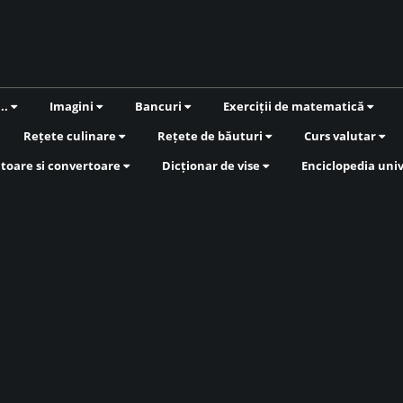
...
Imagini
Bancuri
Exerciții de matematică
Rețete culinare
Rețete de băuturi
Curs valutar
atoare si convertoare
Dicționar de vise
Enciclopedia uni