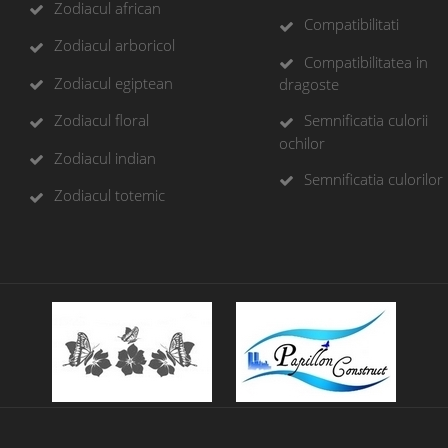
Zodiacul african
Compatibilitati
Zodiacul arboricol
Compatibilitatea in
Zodiacul egiptean
dragoste
Zodiacul floral
Semnificatia culorii
ochilor
Zodiacul indian
Semnificatia culorilor
Zodiacul totemic