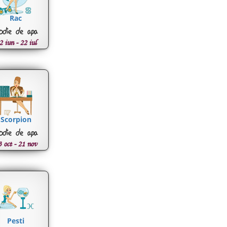
Rac
odie de apa
2 iun - 22 iul
Scorpion
odie de apa
3 oct - 21 nov
Pesti