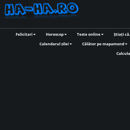
Felicitari
Horoscop
Teste online
Știați că
Calendarul zilei
Călător pe mapamond
Calcul