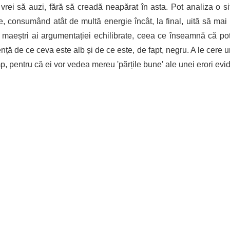
vrei să auzi, fără să creadă neapărat în asta. Pot analiza o si
te, consumând atât de multă energie încât, la final, uită să mai
 maeștri ai argumentației echilibrate, ceea ce înseamnă că p
ță de ce ceva este alb și de ce este, de fapt, negru. A le cere u
p, pentru că ei vor vedea mereu 'părțile bune' ale unei erori evi