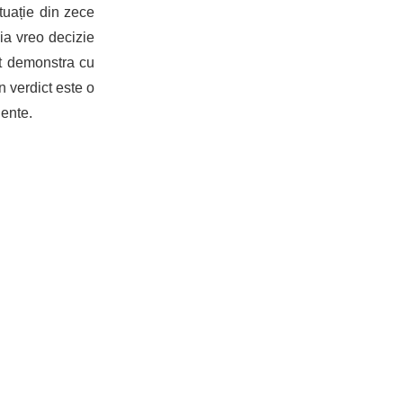
tuație din zece
 ia vreo decizie
ot demonstra cu
n verdict este o
dente.