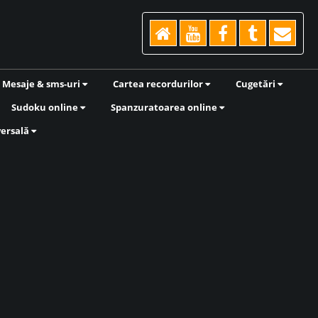
Mesaje & sms-uri
Cartea recordurilor
Cugetări
Sudoku online
Spanzuratoarea online
versală