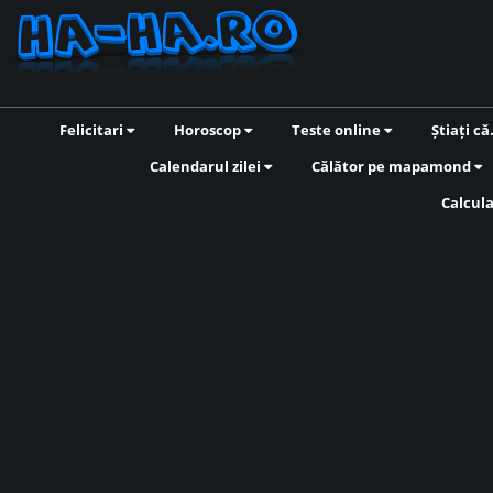
Felicitari
Horoscop
Teste online
Știați că
Calendarul zilei
Călător pe mapamond
Calcul