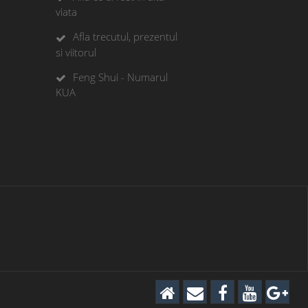
viata
Afla trecutul, prezentul
si viitorul
Feng Shui - Numarul
KUA