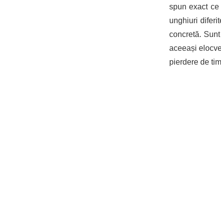
spun exact ce 
unghiuri diferi
concretă. Sunt
aceeași elocven
pierdere de tim