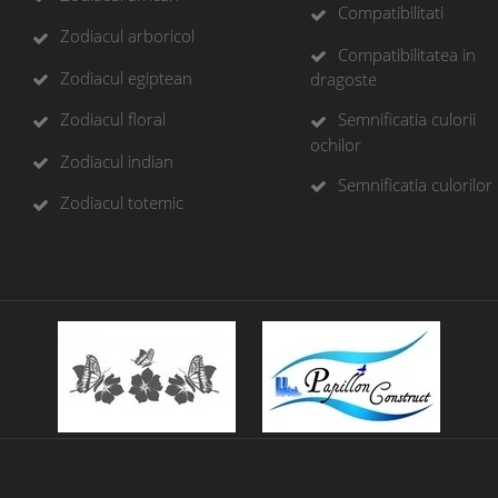
Compatibilitati
Zodiacul arboricol
Compatibilitatea in
Zodiacul egiptean
dragoste
Zodiacul floral
Semnificatia culorii
ochilor
Zodiacul indian
Semnificatia culorilor
Zodiacul totemic