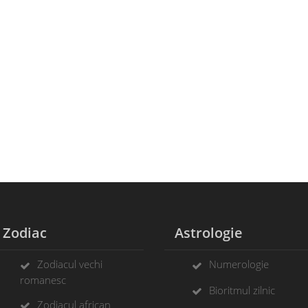
Zodiac
Astrologie
Zodiacul vechi
Numerologie
romanesc
Bioritmul zilnic
Zodiacul african