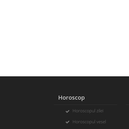
Horoscop
Horoscopul zilei
Horoscopul vesel