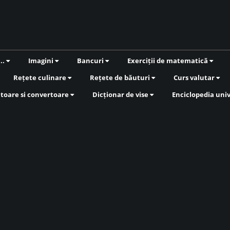
...
Imagini
Bancuri
Exerciții de matematică
Rețete culinare
Rețete de băuturi
Curs valutar
atoare si convertoare
Dicționar de vise
Enciclopedia uni