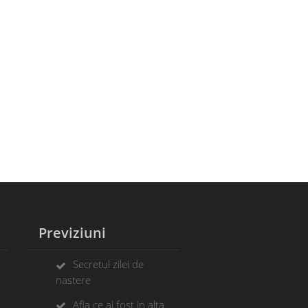
Previziuni
Secretul zilei de
nastere
Afla ce ai fost in alta