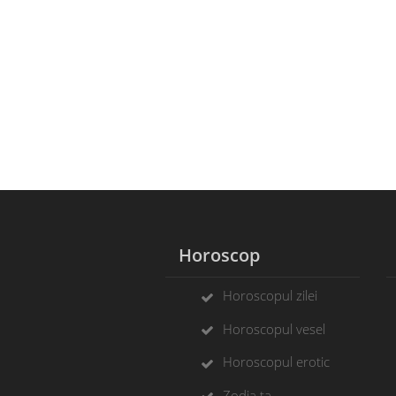
Horoscop
Horoscopul zilei
Horoscopul vesel
Horoscopul erotic
Zodia ta