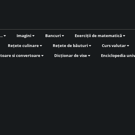
...
Imagini
Bancuri
Exerciții de matematică
Rețete culinare
Rețete de băuturi
Curs valutar
atoare si convertoare
Dicționar de vise
Enciclopedia uni