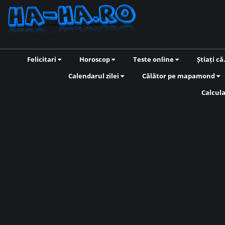
Felicitari
Horoscop
Teste online
Știați că
Calendarul zilei
Călător pe mapamond
Calcul