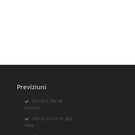
Previziuni
Secretul zilei de
nastere
Afla ce ai fost in alta
viata