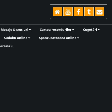
Mesaje & sms-uri
Cartea recordurilor
Cugetări
Sudoku online
Spanzuratoarea online
versală