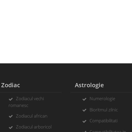
Zodiac
Astrologie
Zodiacul vechi
Numerologie
romanesc
Bioritmul zilnic
Zodiacul african
Compatibilitati
Zodiacul arboricol
Compatibilitatea in